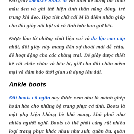
Đôi giày
sneaker Black M
với thiết kế dáng thể thao
màu đen và ghi thể hiện tinh thần năng động, trẻ
trung khi đeo. Họa tiết chữ cái M là điểm nhấn giúp
cho đôi giày nổi bật và cá tính hơn bao giờ hết.
Được làm từ những chất liệu vải và
da lộn cao cấp
nhất, đôi giày này mang đến sự thoải mái dễ chịu,
dễ hoạt động cho các chàng trai. Đế giày được thiết
kế rất chắc chắn và bền bỉ, giữ cho đôi chân mềm
mại và đảm bảo thời gian sử dụng lâu dài.
Ankle boots
Đôi boots cổ ngắn
này được xem như là mảnh ghép
hoàn hảo cho những bộ trang phục cá tính. Boots là
một phụ kiện không hề khó mang, khó phối như
nhiều người nghĩ. Boots có thể phối cùng rất nhiều
loại trang phục khác nhau như suit, quần âu, quần