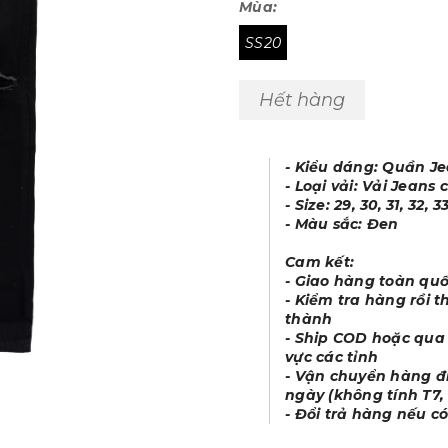
Mùa:
SS20
Hết hàng
- Kiểu dáng: Quần J
- Loại vải: Vải Jeans
- Size: 29, 30, 31, 32, 3
- Màu sắc: Đen
Cam kết:
- Giao hàng toàn qu
- Kiểm tra hàng rồi t
thành
- Ship COD hoặc qua 
vực các tỉnh
- Vận chuyển hàng đi
ngày (không tính T7, 
- Đổi trả hàng nếu có