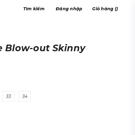
Tìm kiếm
Đăng nhập
Giỏ hàng
(
)
e Blow-out Skinny
33
34