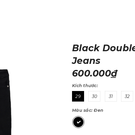
Black Doubl
Jeans
600.000₫
Kích thước:
29
30
31
32
Màu sắc:
Đen