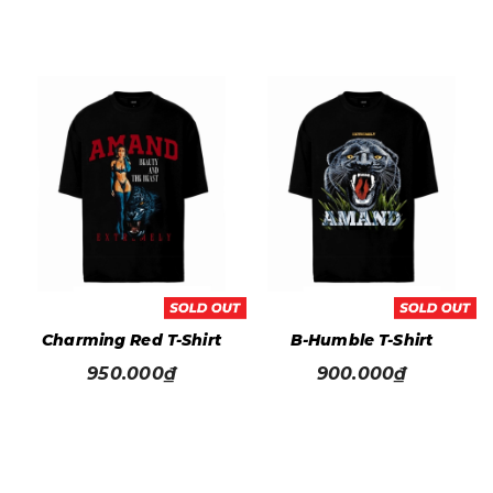
t
Charming Red T-Shirt
B-Humble T-Shirt
950.000₫
900.000₫