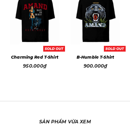
t
Charming Red T-Shirt
B-Humble T-Shirt
950.000₫
900.000₫
SẢN PHẨM VỪA XEM