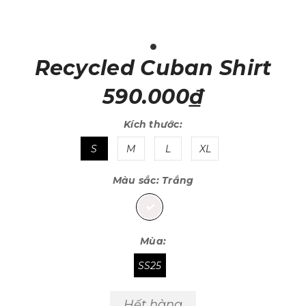
Recycled Cuban Shirt
590.000₫
Kích thước:
S
M
L
XL
Màu sắc:
Trắng
Mùa:
SS25
Hết hàng