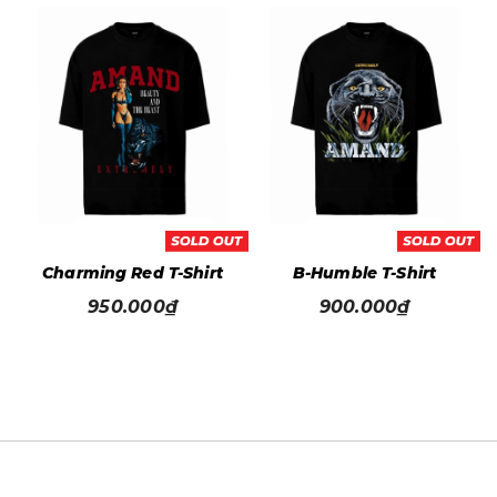
t
Charming Red T-Shirt
B-Humble T-Shirt
950.000₫
900.000₫