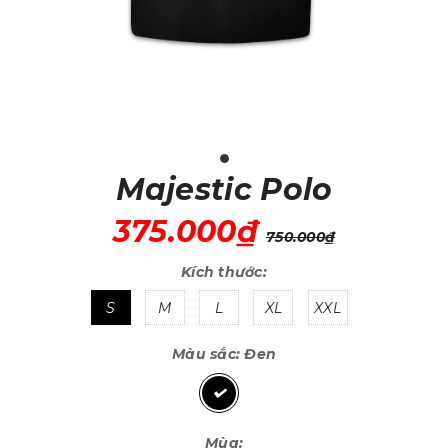
Majestic Polo
375.000₫
750.000₫
Kích thước:
S
M
L
XL
XXL
Màu sắc:
Đen
Mùa: