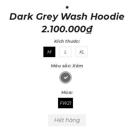
Dark Grey Wash Hoodie
2.100.000₫
Kích thước:
M
L
XL
Màu sắc:
Xám
Mùa:
FW21
Hết hàng