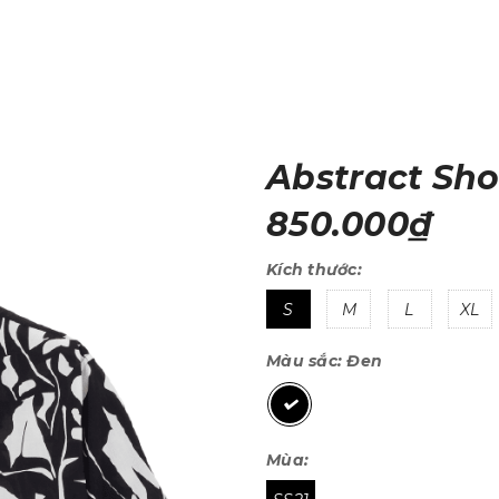
Abstract Sho
850.000₫
Kích thước:
S
M
L
XL
Màu sắc:
Đen
Mùa: