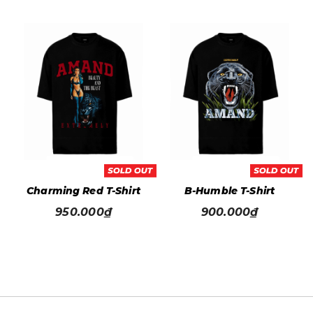
t
Charming Red T-Shirt
B-Humble T-Shirt
950.000₫
900.000₫