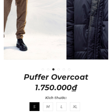
Puffer Overcoat
1.750.000₫
Kích thước:
S
M
L
XL