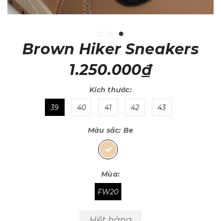
Brown Hiker Sneakers
1.250.000₫
Kích thước:
39
40
41
42
43
Màu sắc:
Be
Mùa:
FW20
Hết hàng