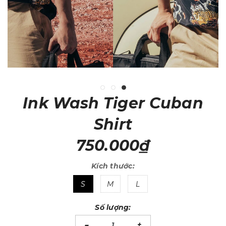
Ink Wash Tiger Cuban
Shirt
750.000₫
Kích thước:
S
M
L
Số lượng:
-
+