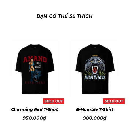
BẠN CÓ THỂ SẼ THÍCH
t
Charming Red T-Shirt
B-Humble T-Shirt
950.000₫
900.000₫