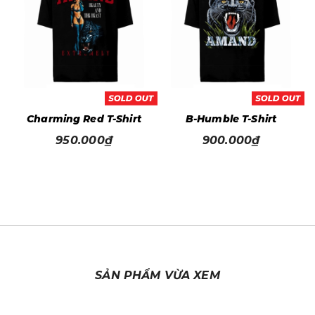
t
Charming Red T-Shirt
B-Humble T-Shirt
950.000₫
900.000₫
SẢN PHẨM VỪA XEM