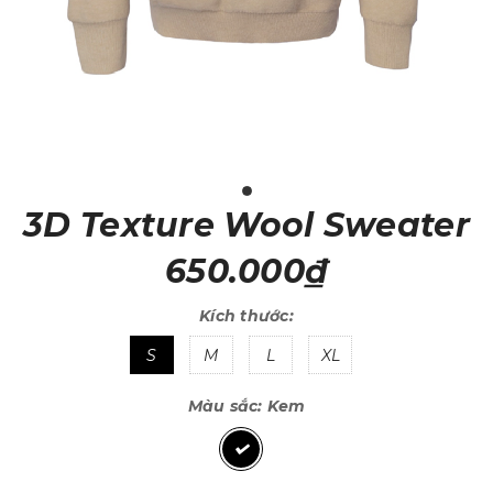
3D Texture Wool Sweater
650.000₫
Kích thước:
S
M
L
XL
Màu sắc:
Kem